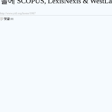
을에 SCOPUS, LexisNexis & W
http://www.yiil.org/home/1067
댓글
[0]