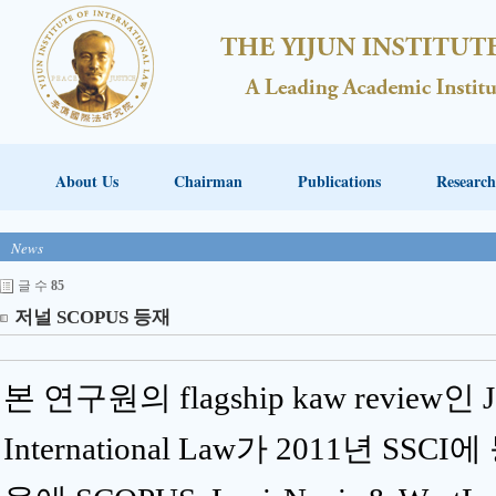
About Us
Chairman
Publications
Research
News
글 수
85
저널 SCOPUS 등재
본 연구원의 flagship kaw review인 Jou
International Law가 2011년 SS